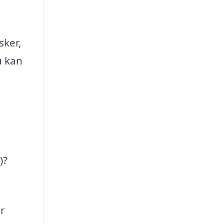
sker,
u kan
)?
r