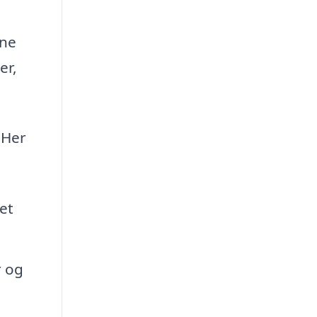
ine
er,
 Her
et
r og