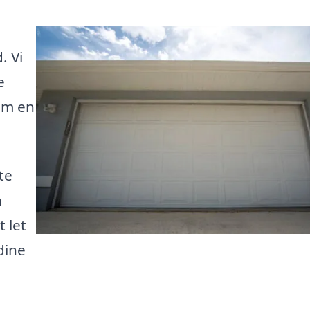
. Vi
e
om en
te
n
 let
dine