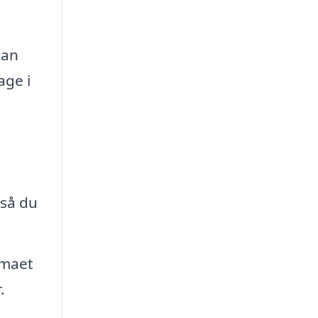
kan
age i
 så du
rmaet
.