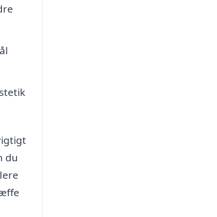
dre
ål
tetik
igtigt
n du
flere
ræffe