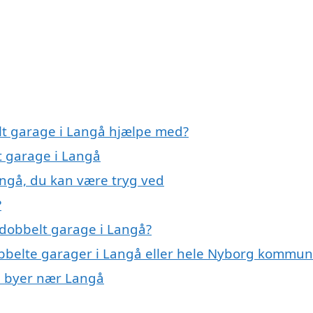
lt garage i Langå hjælpe med?
t garage i Langå
angå, du kan være tryg ved
?
 dobbelt garage i Langå?
obbelte garager i Langå eller hele Nyborg kommu
 i byer nær Langå