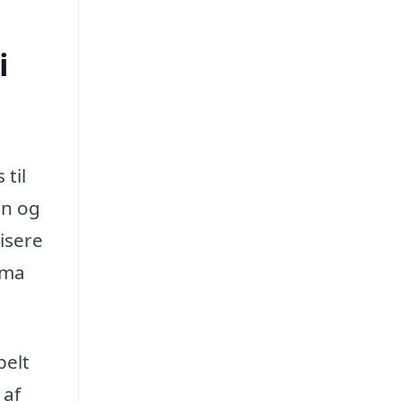
i
til
on og
isere
rma
belt
 af