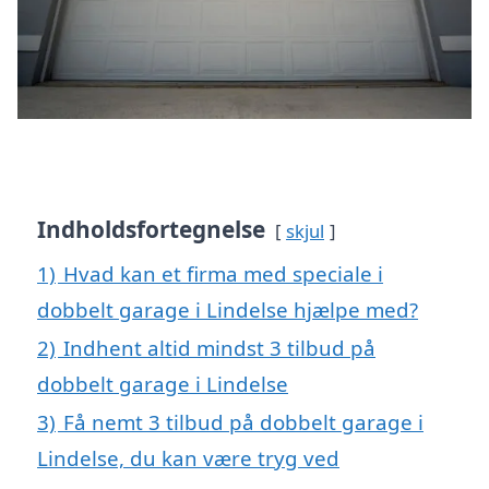
Indholdsfortegnelse
skjul
1)
Hvad kan et firma med speciale i
dobbelt garage i Lindelse hjælpe med?
2)
Indhent altid mindst 3 tilbud på
dobbelt garage i Lindelse
3)
Få nemt 3 tilbud på dobbelt garage i
Lindelse, du kan være tryg ved