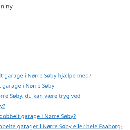
en ny
lt garage i Nørre Søby hjælpe med?
t garage i Nørre Søby
ørre Søby, du kan være tryg ved
y?
dobbelt garage i Nørre Søby?
bbelte garager i Nørre Søby eller hele Faaborg-