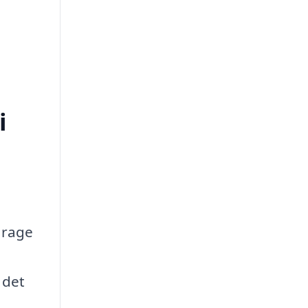
i
arage
 det