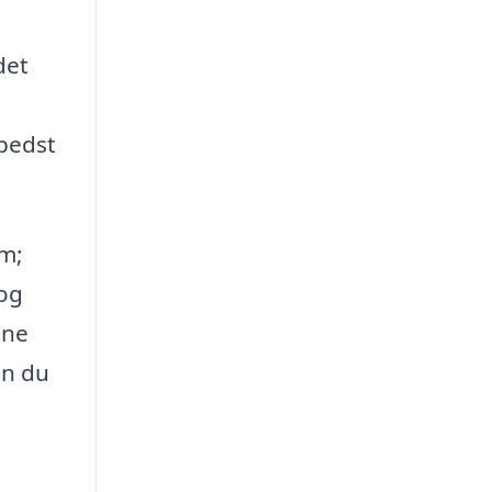
det
 bedst
em;
 og
ine
an du