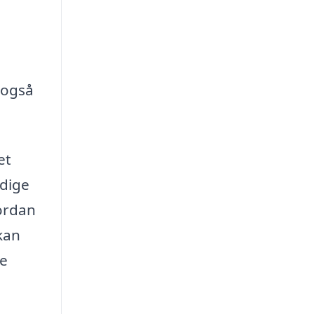
 også
et
ndige
vordan
kan
ge