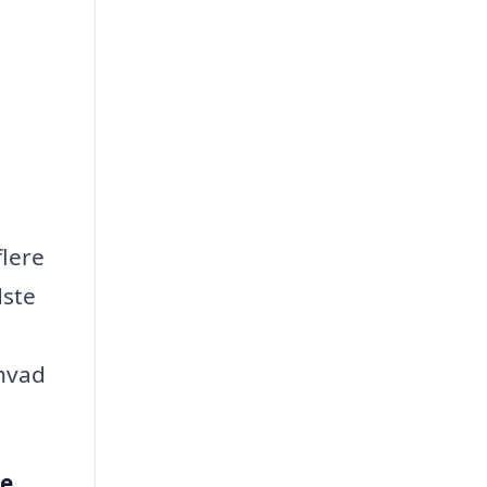
flere
dste
 hvad
ge
.