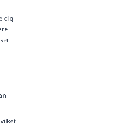
e dig
ere
lser
kan
vilket