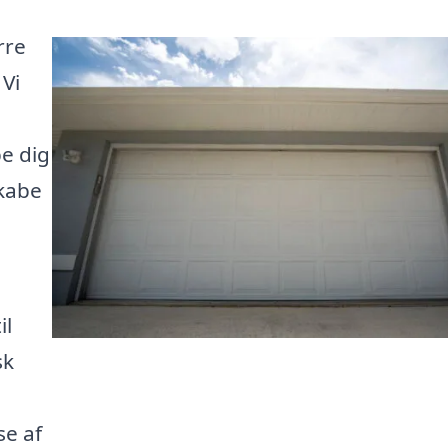
rre
 Vi
e dig
skabe
il
sk
se af