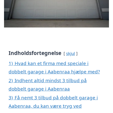
Indholdsfortegnelse
skjul
1)
Hvad kan et firma med speciale i
dobbelt garage i Aabenraa hjælpe med?
2)
Indhent altid mindst 3 tilbud på
dobbelt garage i Aabenraa
3)
Få nemt 3 tilbud på dobbelt garage i
Aabenraa, du kan være tryg ved