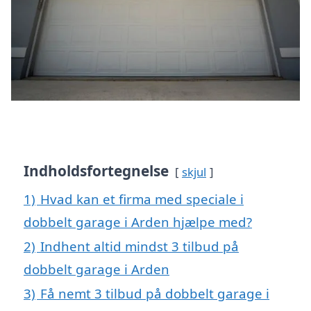
Indholdsfortegnelse
skjul
1)
Hvad kan et firma med speciale i
dobbelt garage i Arden hjælpe med?
2)
Indhent altid mindst 3 tilbud på
dobbelt garage i Arden
3)
Få nemt 3 tilbud på dobbelt garage i