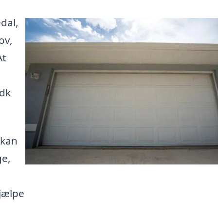
dal,
ov,
At
.dk
 kan
ge,
jælpe