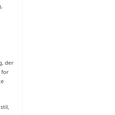
,
g, der
 for
te
til,