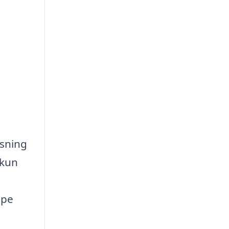
øsning
 kun
lpe