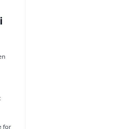
i
en
t
 for