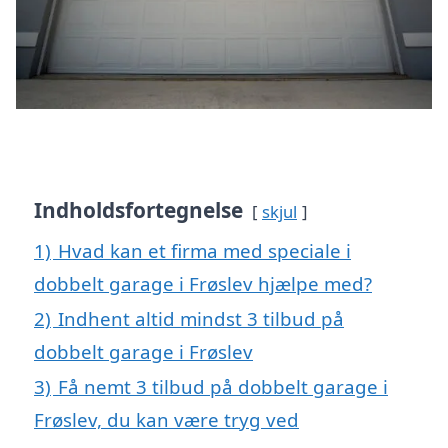
Indholdsfortegnelse
skjul
1)
Hvad kan et firma med speciale i
dobbelt garage i Frøslev hjælpe med?
2)
Indhent altid mindst 3 tilbud på
dobbelt garage i Frøslev
3)
Få nemt 3 tilbud på dobbelt garage i
Frøslev, du kan være tryg ved