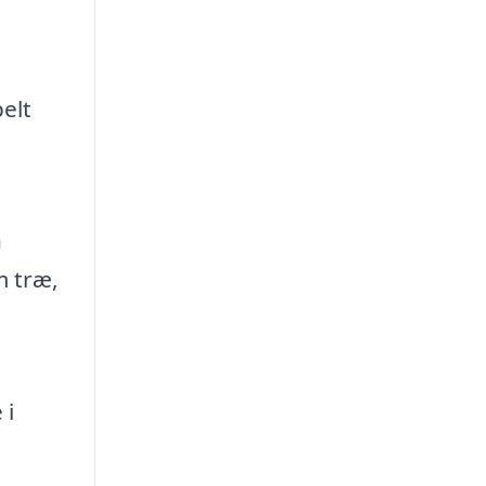
elt
n
m træ,
 i