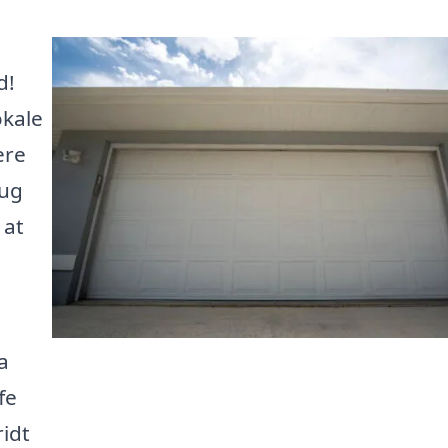
d!
okale
ere
rug
 at
a
fe
ridt