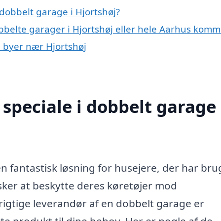
dobbelt garage i Hjortshøj?
obbelte garager i Hjortshøj eller hele Aarhus kom
i byer nær Hjortshøj
speciale i dobbelt garage 
n fantastisk løsning for husejere, der har bru
nsker at beskytte deres køretøjer mod
igtige leverandør af en dobbelt garage er
ste produkt til dine behov. Her er nogle af de