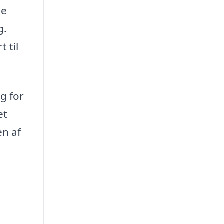
ge
g.
 til
g for
et
en af