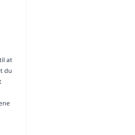
il at
at du
t
lene