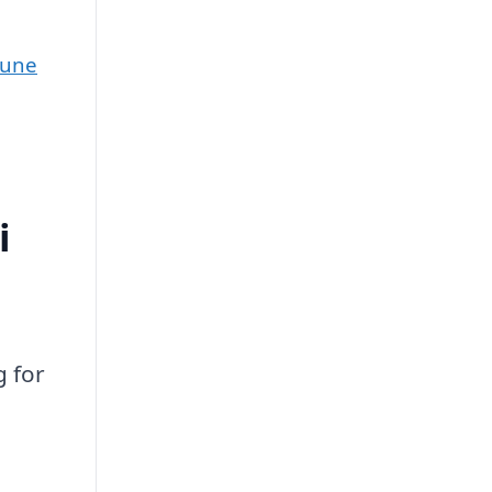
mune
i
g for