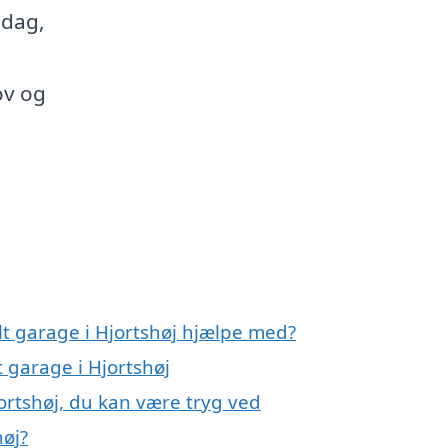
 dag,
ov og
lt garage i Hjortshøj hjælpe med?
 garage i Hjortshøj
ortshøj, du kan være tryg ved
høj?