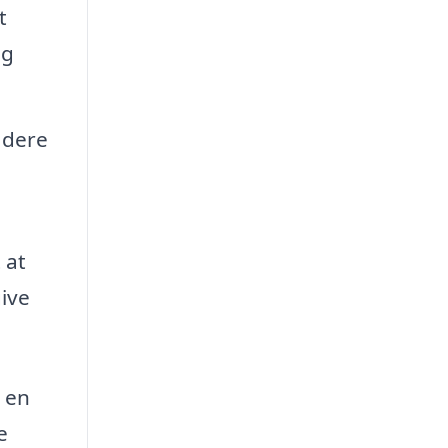
t
og
adere
 at
ive
e en
e