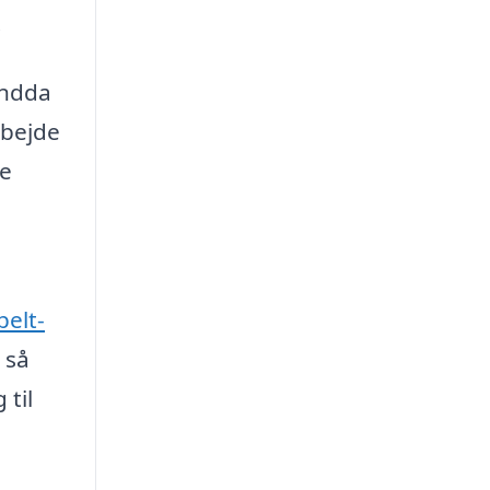
.
endda
rbejde
de
elt-
 så
 til