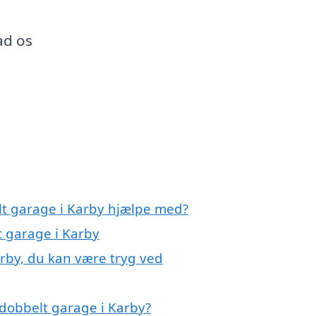
ad os
lt garage i Karby hjælpe med?
t garage i Karby
arby, du kan være tryg ved
dobbelt garage i Karby?