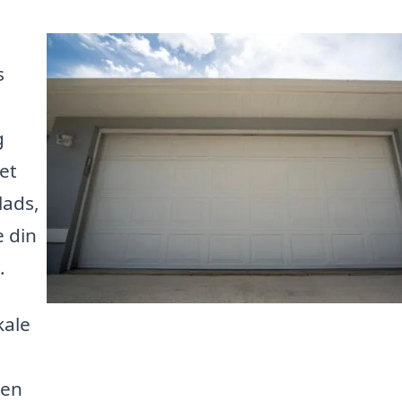
s
g
et
lads,
e din
.
kale
 en