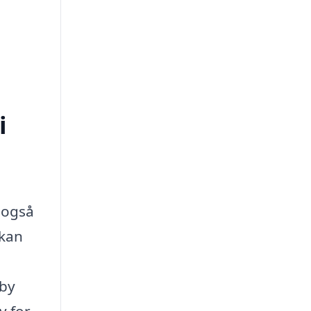
i
r også
 kan
rby
v for