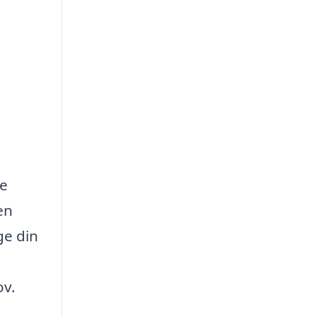
re
en
ge din
ov.