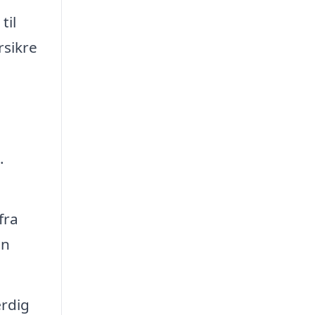
til
rsikre
.
fra
en
ærdig