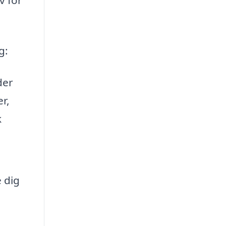
g:
der
r,
k
 dig