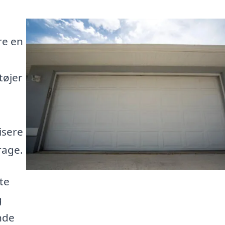
re en
tøjer
isere
rage.
te
g
nde