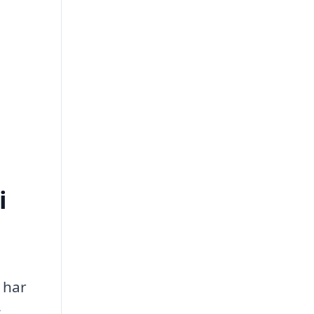
i
 har
s