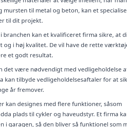
kellige materialer at vælge imellem, når man
 mursten til metal og beton, kan et specialise
til dit projekt.
 branchen kan et kvalificeret firma sikre, at d
 og i høj kvalitet. De vil have de rette værktø
e et godt resultat.
n det være nødvendigt med vedligeholdelse af
 kan tilbyde vedligeholdelsesaftaler for at sik
nge år fremover.
r kan designes med flere funktioner, såsom
da plads til cykler og haveudstyr. Et firma k
 i garagen, så den bliver så funktionel som m