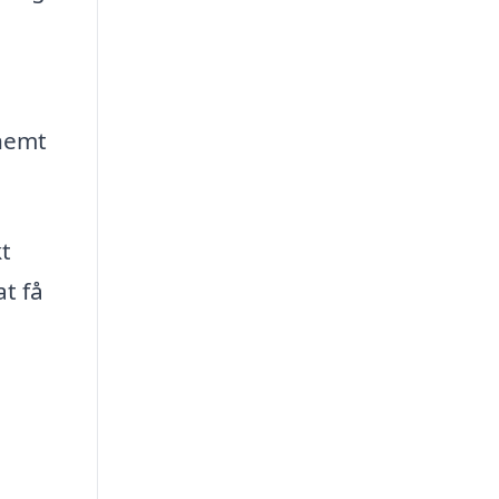
 nemt
kt
at få