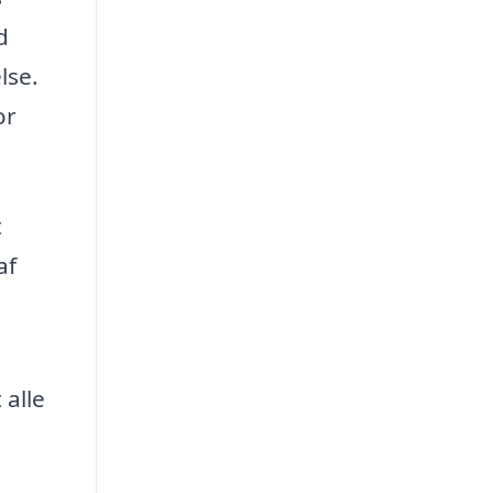
d
lse.
or
t
af
 alle