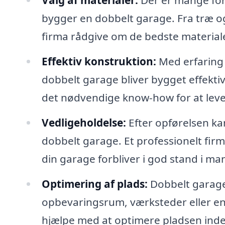
Valg af materialer:
Der er mange fors
bygger en dobbelt garage. Fra træ og
firma rådgive om de bedste materialer 
Effektiv konstruktion:
Med erfaring i
dobbelt garage bliver bygget effektivt
det nødvendige know-how for at lever
Vedligeholdelse:
Efter opførelsen ka
dobbelt garage. Et professionelt firma
din garage forbliver i god stand i ma
Optimering af plads:
Dobbelt garage
opbevaringsrum, værksteder eller end
hjælpe med at optimere pladsen inden