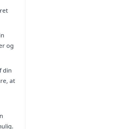
ret
in
jer og
 din
re, at
an
ulig.