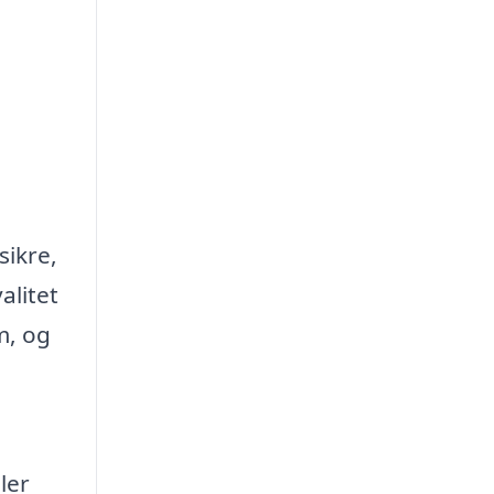
sikre,
alitet
m, og
ler