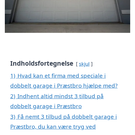
Indholdsfortegnelse
skjul
1)
Hvad kan et firma med speciale i
dobbelt garage i Præstbro hjælpe med?
2)
Indhent altid mindst 3 tilbud på
dobbelt garage i Præstbro
3)
Få nemt 3 tilbud på dobbelt garage i
Præstbro, du kan være tryg ved