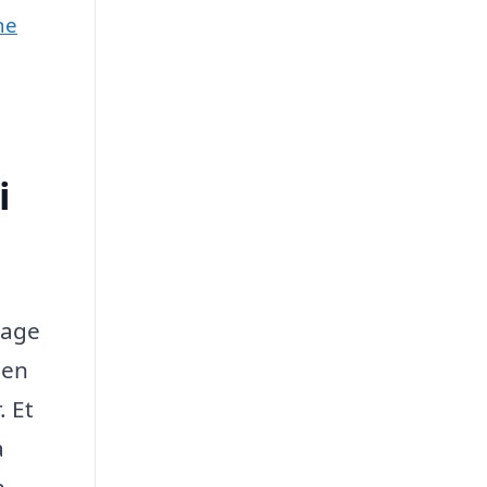
ne
i
tage
den
. Et
a
n