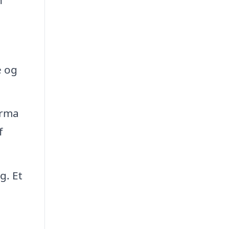
e og
irma
f
g. Et