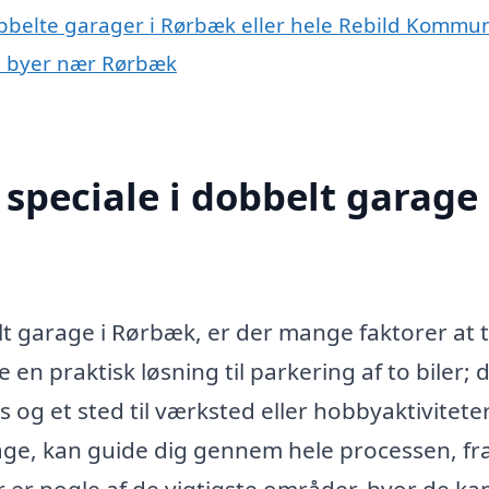
obbelte garager i Rørbæk eller hele Rebild Kommu
 i byer nær Rørbæk
speciale i dobbelt garage 
lt garage i Rørbæk, er der mange faktorer at 
 en praktisk løsning til parkering af to biler; 
og et sted til værksted eller hobbyaktiviteter
arage, kan guide dig gennem hele processen, fr
r er nogle af de vigtigste områder, hvor de ka