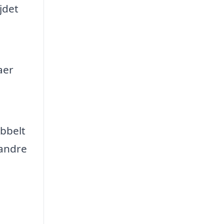
jdet
aer
g
obbelt
 andre