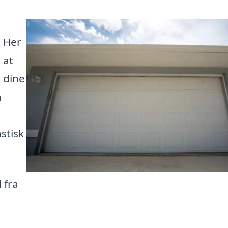
! Her
 at
e dine
a
stisk
 fra