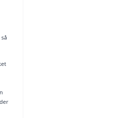
 så
ket
en
 der