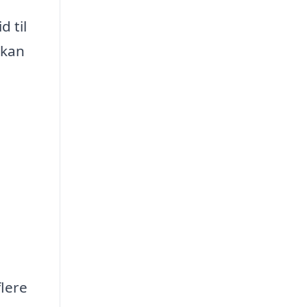
d til
 kan
flere