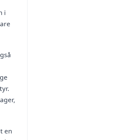
 i
vare
også
age
yr.
ager,
et en