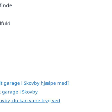
 finde
lfuld
lt garage i Skovby hjælpe med?
t garage i Skovby
kovby, du kan være tryg ved