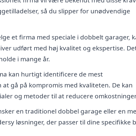
ssionelt firma vil være bekendt med disse kra
tilladelser, så du slipper for unødvendige
lge et firma med speciale i dobbelt garager, 
liver udført med høj kvalitet og ekspertise. De
 holde i mange år.
ma kan hurtigt identificere de mest
n at gå på kompromis med kvaliteten. De kan
ialer og metoder til at reducere omkostninge
ker en traditionel dobbel garage eller en m
rsy løsninger, der passer til dine specifikke