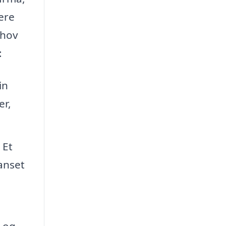
ere
ehov
:
in
er,
 Et
anset