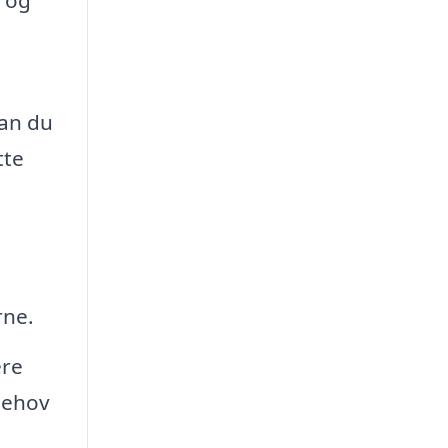
v og
kan du
tte
rne.
ere
 behov