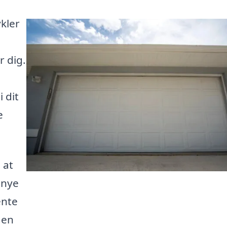
ykler
r dig.
 dit
e
 at
 nye
ente
 en