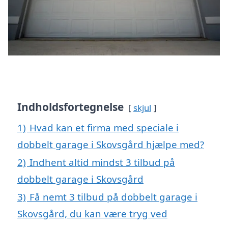
Indholdsfortegnelse
skjul
1)
Hvad kan et firma med speciale i
dobbelt garage i Skovsgård hjælpe med?
2)
Indhent altid mindst 3 tilbud på
dobbelt garage i Skovsgård
3)
Få nemt 3 tilbud på dobbelt garage i
Skovsgård, du kan være tryg ved