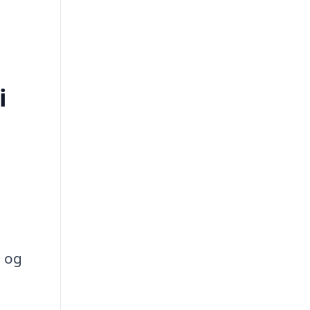
i
n og