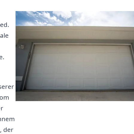
ted.
ale
e.
iserer
 om
er
ennem
, der