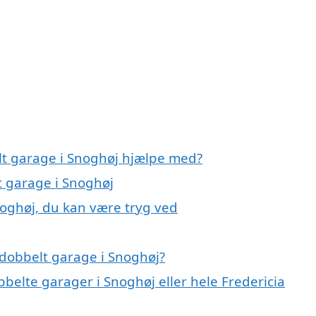
lt garage i Snoghøj hjælpe med?
t garage i Snoghøj
noghøj, du kan være tryg ved
dobbelt garage i Snoghøj?
bbelte garager i Snoghøj eller hele Fredericia