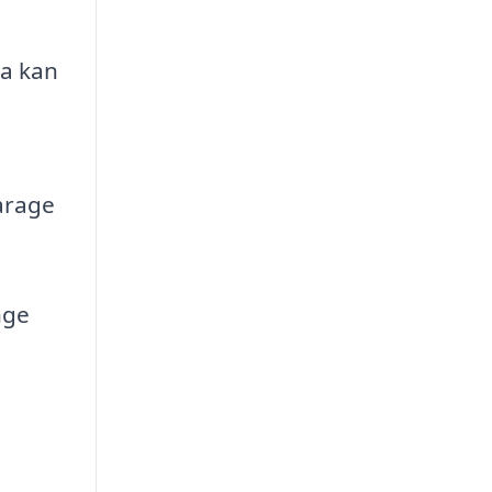
ma kan
arage
nge