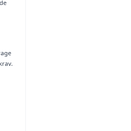
nde
rage
krav.