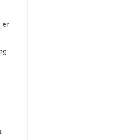
 er
 og
m
t