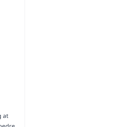
g at
 bedre