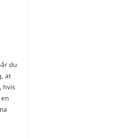
når du
, at
 hvis
 en
rma