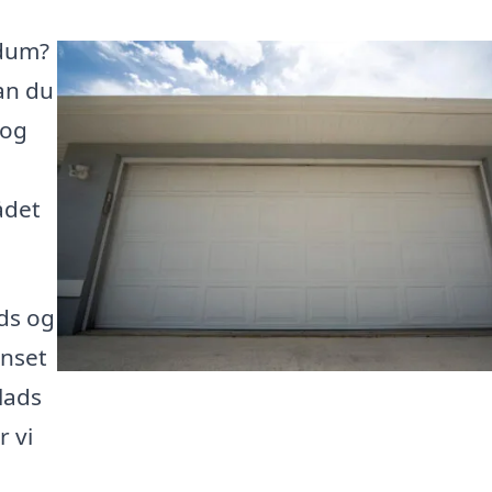
adum?
kan du
 og
ådet
ds og
anset
lads
r vi