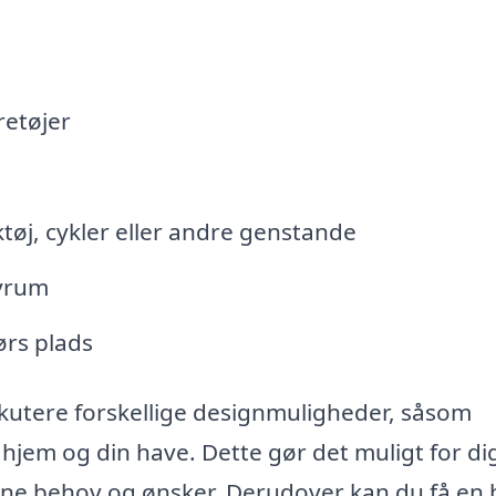
retøjer
tøj, cykler eller andre genstande
byrum
rs plads
skutere forskellige designmuligheder, såsom
t hjem og din have. Dette gør det muligt for di
dine behov og ønsker. Derudover kan du få en