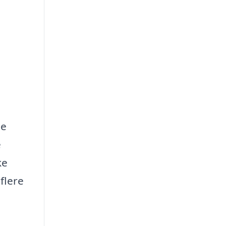
te
e
ke
flere