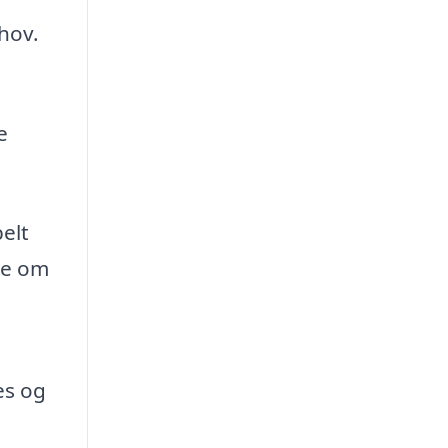
ehov.
e
elt
ve om
es og