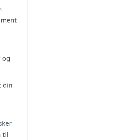
n
dament
r og
t din
sker
til