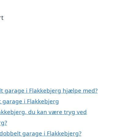
rt
lt garage i Flakkebjerg hjælpe med?
t garage i Flakkebjerg
akkebjerg, du kan være tryg ved
rg?
dobbelt garage i Flakkebjerg?