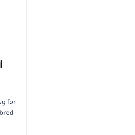
i
ug for
 bred