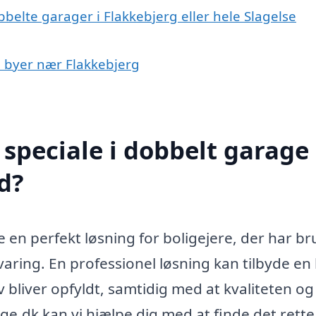
belte garager i Flakkebjerg eller hele Slagelse
 i byer nær Flakkebjerg
speciale i dobbelt garage 
d?
 en perfekt løsning for boligejere, der har br
varing. En professionel løsning kan tilbyde en
ov bliver opfyldt, samtidig med at kvaliteten og
e.dk kan vi hjælpe dig med at finde det rette