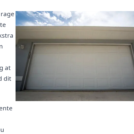
arage
tte
kstra
m
g at
 dit
hente
du