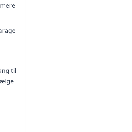
å mere
garage
ng til
vælge