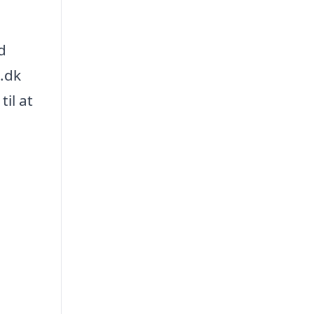
d
e.dk
il at