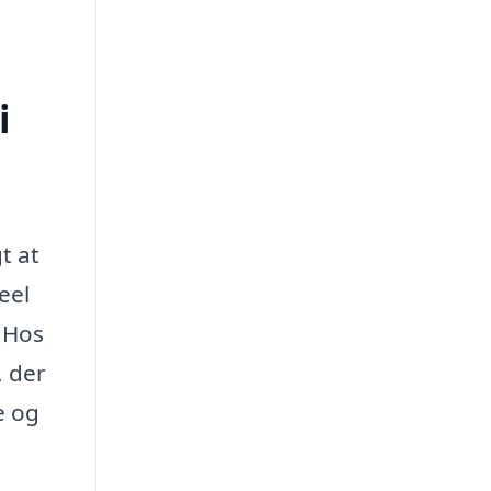
i
gt at
eel
. Hos
, der
e og