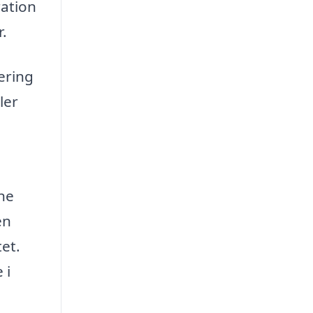
ration
r.
ering
ler
ne
en
tet.
 i