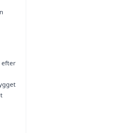
en
 efter
bygget
t