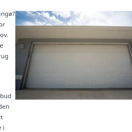
Langø?
or
hov.
te
brug
lbud
 den
et
 i