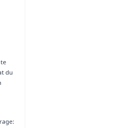
nte
at du
n
arage: