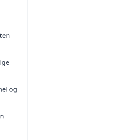
nten
ige
nel og
en