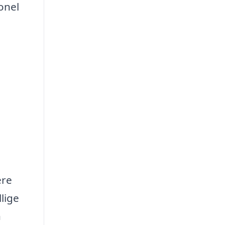
onel
ere
lige
n