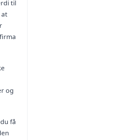
di til
 at
r
 firma
ke
er og
du få
den