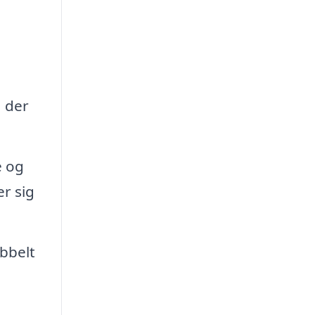
, der
e og
r sig
obbelt