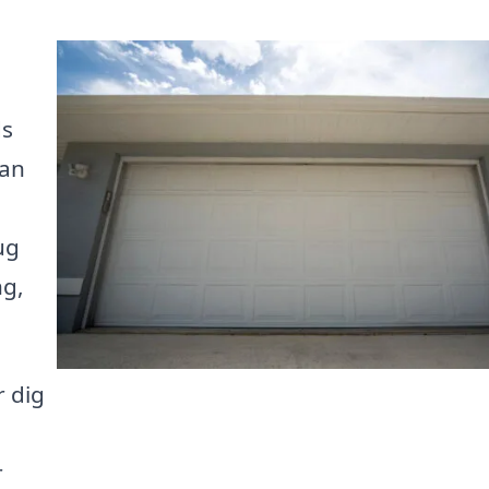
ds
kan
ug
ng,
r dig
r