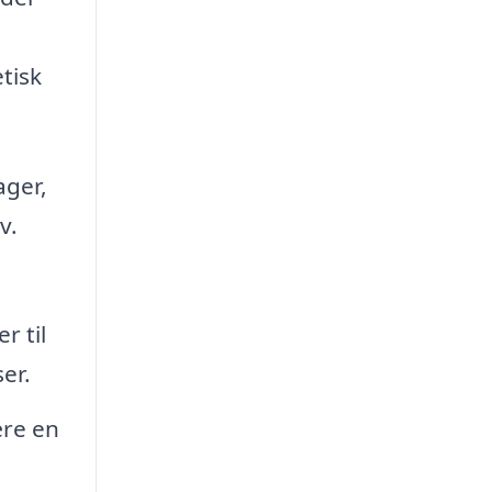
tisk
ager,
v.
r til
er.
ære en