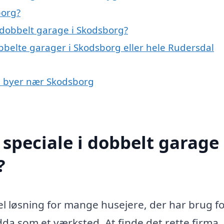
borg?
 dobbelt garage i Skodsborg?
bbelte garager i Skodsborg eller hele Rudersdal
 i byer nær Skodsborg
speciale i dobbelt garage 
?
l løsning for mange husejere, der har brug f
ndda som et værksted. At finde det rette firma,