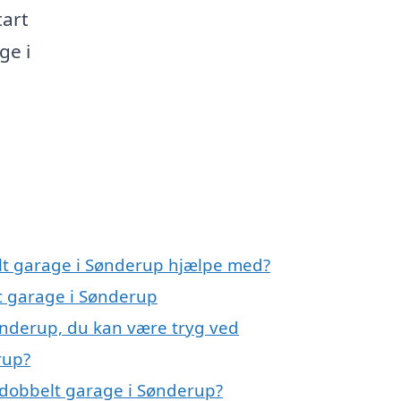
tart
ge i
elt garage i Sønderup hjælpe med?
lt garage i Sønderup
ønderup, du kan være tryg ved
rup?
 dobbelt garage i Sønderup?