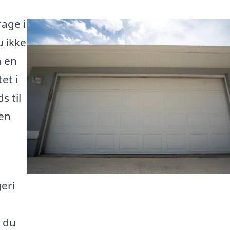
age i
 ikke
å en
et i
s til
 en
geri
å du