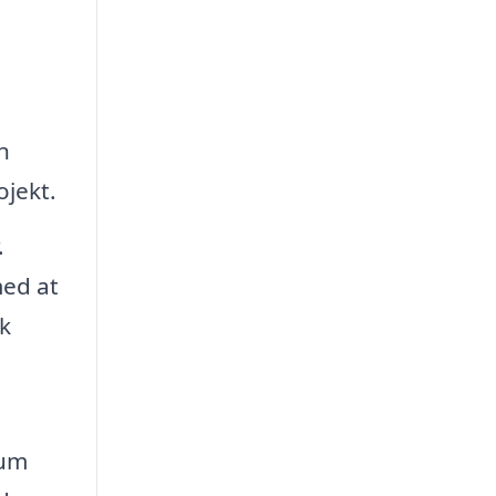
e
n
ojekt.
.
med at
k
rum