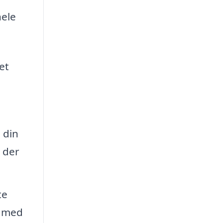
hele
et
 din
, der
te
g med