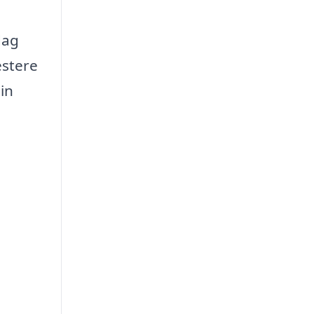
dag
estere
in