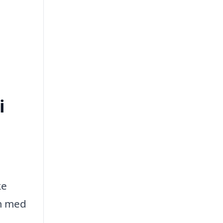
i
ke
em med