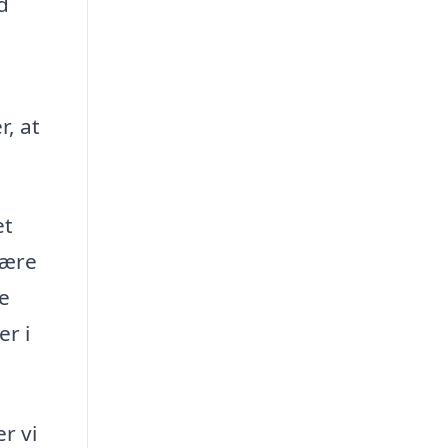
d
, at
et
være
ne
er i
r vi