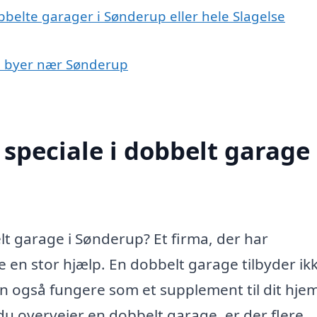
bbelte garager i Sønderup eller hele Slagelse
 i byer nær Sønderup
speciale i dobbelt garage 
lt garage i Sønderup? Et firma, der har
e en stor hjælp. En dobbelt garage tilbyder ik
kan også fungere som et supplement til dit hj
u overvejer en dobbelt garage, er der flere