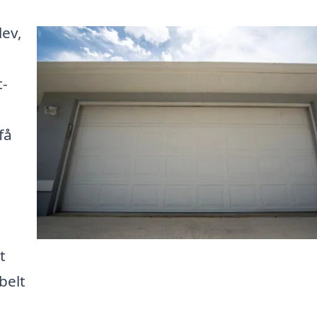
ev,
t-
få
t
belt