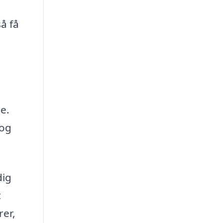
å få
e.
 og
dig
t
rer,