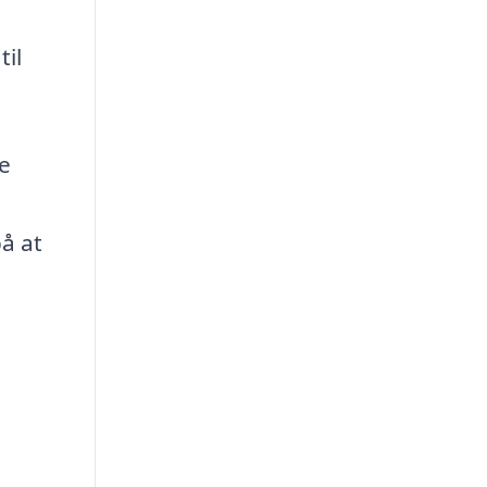
til
e
på at