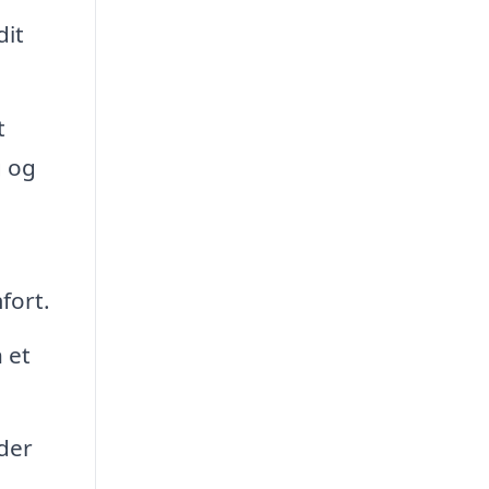
dit
t
g og
fort.
 et
lder