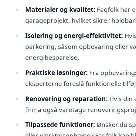
Materialer og kvalitet:
Fagfolk har e
garageprojekt, hvilket sikrer holdbarh
Isolering og energi-effektivitet:
Hvis
parkering, såsom opbevaring eller vær
energibesparelse.
Praktiske løsninger:
Fra opbevaringsl
eksperterne foreslå funktionelle tilf
Renovering og reparation:
Hvis din 
firma også varetage renoveringsproje
Tilpassede funktioner:
Ønsker du spec
eller værktøjsophæng? Fagfolk kan h