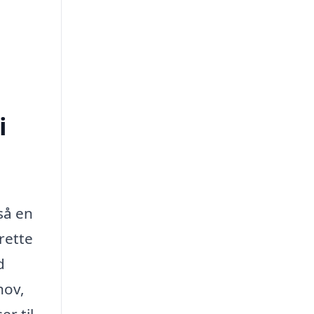
i
så en
 rette
d
hov,
er til