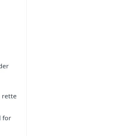
der
 rette
 for