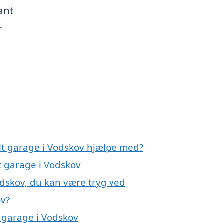
ant
r
lt garage i Vodskov hjælpe med?
t garage i Vodskov
odskov, du kan være tryg ved
ov?
 garage i Vodskov