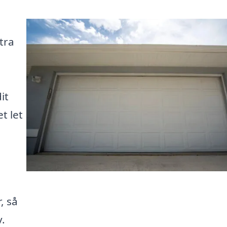
tra
it
t let
, så
v.