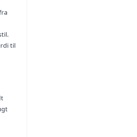
fra
til.
di til
dt
ugt