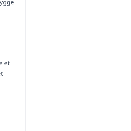
bygge
e et
et