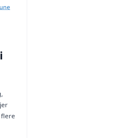
mune
i
g,
jer
 flere