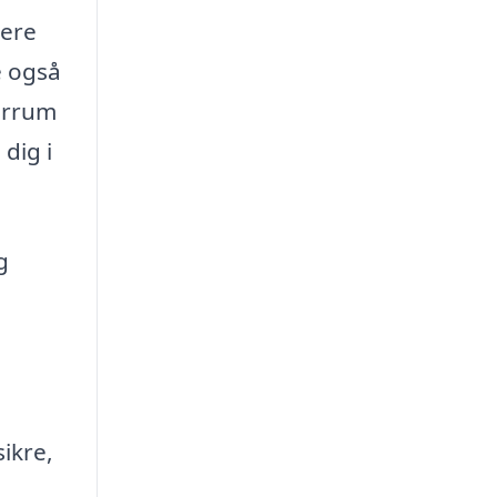
mere
e også
errum
dig i
g
ikre,