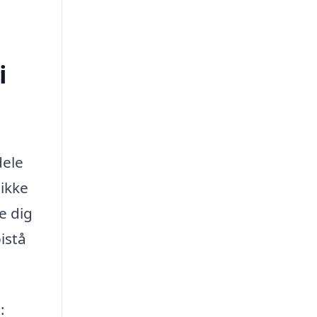
i
dele
 ikke
e dig
istå
: