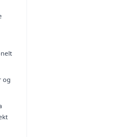
e
onelt
r og
a
ekt