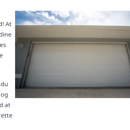
d! At
dine
es
e
 du
 og
d at
rette