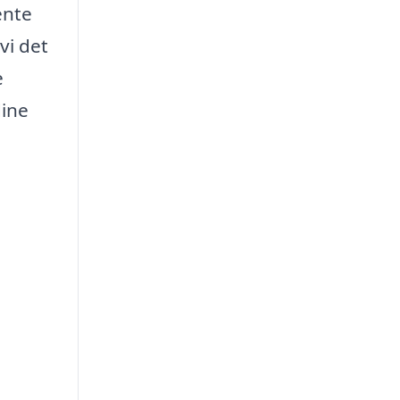
ente
vi det
e
dine