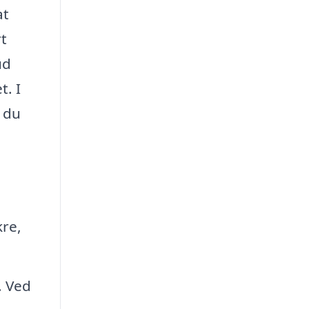
at
rt
ud
t. I
 du
kre,
. Ved