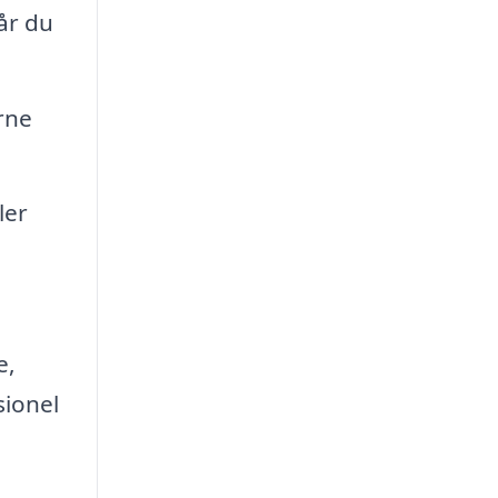
år du
rne
ler
e,
sionel